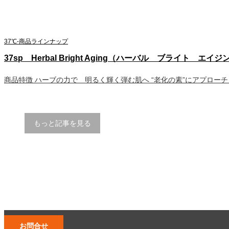
37℃-商品ラインナップ
37sp Herbal Bright Aging（ハーバル ブライト エイ
商品特徴 ハーブの力で 明るく輝く弾む肌へ “老化の素”にアプローチ
もっと記事を見る
お問合せ