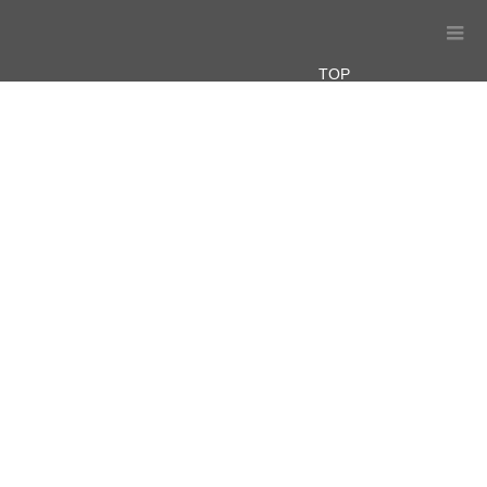
TOP
PRODUCTS
CONCEPT
NEWS＆BLOG
SNS
VOICE