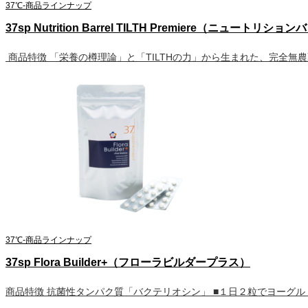
37℃-商品ラインナップ
37sp Nutrition Barrel TILTH Premiere（ニュート
商品特徴 「栄養の樽理論」と「TILTHの力」から生まれた、完全無
37℃-商品ラインナップ
37sp Flora Builder+（フローラビルダープラス）
商品特徴 抗菌性タンパク質「バクテリオシン」 ■１日２粒でヨーグルト