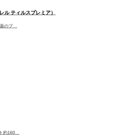
リションバレル ティルスプレミア）
農薬のプ…
約160…