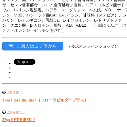
母、セレン含有酵母、クロム含有酵母／香料、L-アスコルビン酸ナト
ウム、L-リジン塩酸塩、L-アラニン、グリシン、ヘム鉄、V.B1、ナイ
シン、V.B2、パントテン酸Ca、L-ロイシン、甘味料（ステビア）、L-
バリン、L-アルギニン、乳酸Ca、L-イソロイシン、L-トリプトファ
ン、クエン酸、β-カロチン、葉酸、V.D、V.B12、（一部にりんご・バ
ナナ・オレンジ・ゼラチンを含む）
ご購入はコチラから
（公式オンラインショップ）
2018.01.1
37sp Flora Builder+（フローラビルダープラス）
2019.07.11
37sp PFT FIBER J