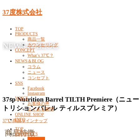
37度株式会社
TOP
PRODUCTS
商品一覧
NEWS & BLOG
カウンセリング
CONCEPT
What’s 37℃？
NEWS＆BLOG
コラム
ニュース
コンセプト
SNS
Facebook
Instagram
37sp Nutrition Barrel TILTH Premiere（ニュー
VOICE
お客様の声
トリションバレル ティルスプレミア）
よくある質問
ONLINE SHOP
INFO
37℃-商品ラインナップ
TOP
商品特徴
PRODUCTS
商品一覧