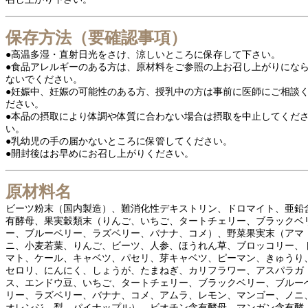
保存方法（要確認事項）
●高温多湿・直射日光をさけ、涼しいところに保存して下さい。
●食品アレルギーのある方は、原材料をご参照の上お召し上がりにな
ないでください。
●妊娠中、妊娠の可能性のある方、授乳中の方は事前に医師にご相談
ださい。
●本品の摂取により体調や体質に合わない場合は摂取を中止してくだ
い。
●乳幼児の手の届かないところに保管してください。
●開封後はお早めにお召し上がりください。
原材料名
ビーツ粉末（国内製造）、難消化性デキストリン、ドロマイト、亜鉛
有酵母、果実穀類末（りんご、いちご、タートチェリー、ブラックベ
ー、ブルーベリー、ラズベリー、バナナ、コメ）、野菜果実末（アマ
ニ、小麦若葉、りんご、ビーツ、人参、ほうれん草、ブロッコリー、
マト、ケール、キャベツ、パセリ、芽キャベツ、ピーマン、きゅうり
セロリ、にんにく、しょうが、たまねぎ、カリフラワー、アスパラガ
ス、エンドウ豆、いちご、タートチェリー、ブラックベリー、ブルー
リー、ラズベリー、バナナ、コメ、アムラ、レモン、マンゴー、ノニ
オレンジ、梨、パイナップル）、ビオチン含有酵母、マンガン含有酵