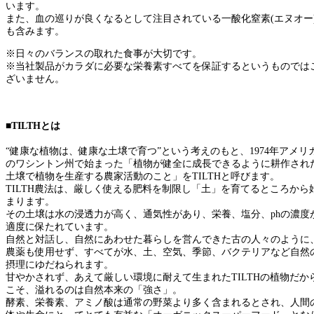
います。
また、血の巡りが良くなるとして注目されている一酸化窒素(エヌオー
も含みます。
※日々のバランスの取れた食事が大切です。
※当社製品がカラダに必要な栄養素すべてを保証するというものでは
ざいません。
■TILTHとは
“健康な植物は、健康な土壌で育つ”という考えのもと、1974年アメリ
のワシントン州で始まった「植物が健全に成長できるように耕作され
土壌で植物を生産する農家活動のこと」をTILTHと呼びます。
TILTH農法は、厳しく使える肥料を制限し「土」を育てるところから
まります。
その土壌は水の浸透力が高く、通気性があり、栄養、塩分、phの濃度
適度に保たれています。
自然と対話し、自然にあわせた暮らしを営んできた古の人々のように
農薬も使用せず、すべてが水、土、空気、季節、バクテリアなど自然
摂理にゆだねられます。
甘やかされず、あえて厳しい環境に耐えて生まれたTILTHの植物だか
こそ、溢れるのは自然本来の「強さ」。
酵素、栄養素、アミノ酸は通常の野菜より多く含まれるとされ、人間