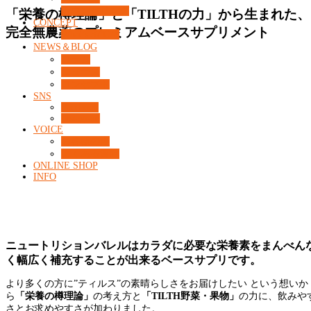
カウンセリング
「栄養の樽理論」と「TILTHの力」から生まれた、
CONCEPT
完全無農薬のプレミアムベースサプリメント
What’s 37℃？
NEWS＆BLOG
コラム
ニュース
コンセプト
SNS
Facebook
Instagram
VOICE
お客様の声
よくある質問
ONLINE SHOP
INFO
ニュートリションバレルはカラダに必要な栄養素をまんべん
く幅広く補充することが出来るベースサプリです。
より多くの方に”ティルス”の素晴らしさをお届けしたい という想いか
ら
「栄養の樽理論」
の考え方と
「TILTH野菜・果物」
の力に、飲みや
さとお求めやすさが加わりました。