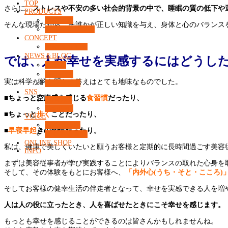
TOP
さらに、
ストレスや不安の多い社会的背景の中で、睡眠の質の低下や
PRODUCTS
商品一覧
そんな現場だからこそ誰かが正しい知識を与え、身体と心のバランス
カウンセリング
CONCEPT
What’s 37℃？
NEWS＆BLOG
では、人が幸せを実感するにはどうした
コラム
ニュース
実は科学が解き明かす答えはとても地味なものでした。
コンセプト
SNS
■ちょっと空腹感を感じる
食習慣
だったり、
Facebook
Instagram
■ちょっと
歩く
ことだったり、
VOICE
お客様の声
■
早寝早起
きの習慣だったり。
よくある質問
ONLINE SHOP
私は、健康で美しくいたいと願うお客様と定期的に長時間過ごす美容
INFO
まずは美容従事者が学び実践することによりバランスの取れた心身を
そして、その体験をもとにお客様へ、
「内外心(うち・そと・こころ)
そしてお客様の健幸生活の伴走者となって、幸せを実感できる人を増
人は人の役に立ったとき、人を喜ばせたときにこそ幸せを感じます。
もっとも幸せを感じることができるのは皆さんかもしれませんね。