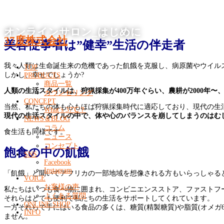
オンラインサロン_はじめに
37度株式会社
美容従事者は”健幸”生活の伴走者
我々人類は生命誕生来の危機であった飢餓を克服し、病原菌やウイル
TOP
しかし、幸せでしょうか?
PRODUCTS
商品一覧
人類の生活スタイルは、狩猟採集が400万年ぐらい、農耕が2000年〜
カウンセリング
CONCEPT
当然、私たちの体も心もほば狩猟採集時代に適応しており、現代の生
What’s 37℃？
現代の生活スタイルの中で、体や心のバランスを崩してしまうのはむ
NEWS＆BLOG
コラム
食生活も同様です。
ニュース
コンセプト
飽食の中の飢餓
SNS
Facebook
Instagram
「飢餓」と聞いてアフリカの一部地域を想像される方もいらっしゃる
VOICE
お客様の声
私たちはいつも食べ物に囲まれ、コンビニエンスストア、ファストフ
よくある質問
それらはとても便利で私たちの生活をサポートしてくれています。
ONLINE SHOP
一方それらで手にはいる食品の多くは、糖質(精製糖質)や脂質(オメ
INFO
ません。