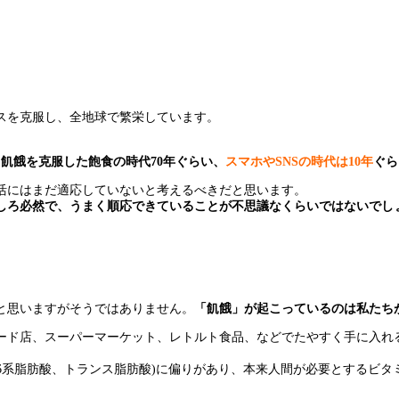
スを克服し、全地球で繁栄しています。
、飢餓を克服した飽食の時代70年ぐらい、
スマホやSNSの時代は10年
ぐら
活にはまだ適応していないと考えるべきだと思います。
しろ必然で、うまく順応できていることが不思議なくらいではないでし
と思いますがそうではありません。
「飢餓」が起こっているのは私たち
ード店、スーパーマーケット、レトルト食品、などでたやすく手に入れ
ガ6系脂肪酸、トランス脂肪酸)に偏りがあり、本来人間が必要とするビ