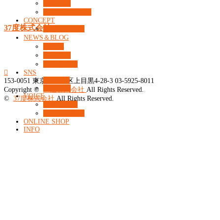
商品一覧
カウンセリング
CONCEPT
37度株式会社
What’s 37℃？
NEWS＆BLOG
コラム
ニュース
コンセプト

SNS
Facebook
153-0051
東京都目黒区上目黒4-28-3
03-5925-8011
Instagram
Copyright ©
37度株式会社
All Rights Reserved.
VOICE
©
37度株式会社
All Rights Reserved.
お客様の声
よくある質問
ONLINE SHOP
INFO