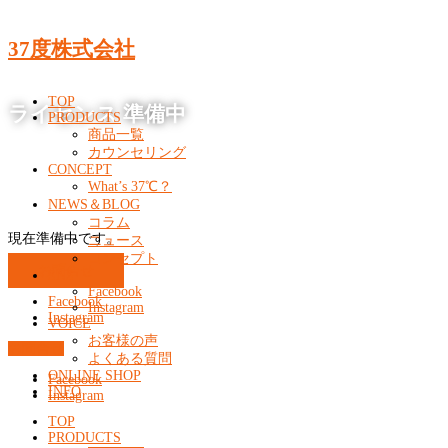
37度株式会社
TOP
ライセンス 準備中
PRODUCTS
商品一覧
カウンセリング
CONCEPT
What’s 37℃？
NEWS＆BLOG
コラム
現在準備中です。
ニュース
コンセプト
お問合せ
SNS
Facebook
Facebook
Instagram
Instagram
VOICE
お客様の声
お問合せ
よくある質問
ONLINE SHOP
Facebook
INFO
Instagram
TOP
PRODUCTS