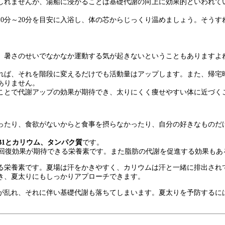
しれませんが、湯船に浸かることは基礎代謝の向上に効果的といわれて
0分～20分を目安に入浴し、体の芯からじっくり温めましょう。そう
、暑さのせいでなかなか運動する気が起きないということもありますよ
れば、それを階段に変えるだけでも活動量はアップします。また、帰宅
ありません。
ことで代謝アップの効果が期待でき、太りにくく痩せやすい体に近づく
ったり、食欲がないからと食事を摂らなかったり、自分の好きなものだ
B1とカリウム、タンパク質
です。
回復効果が期待できる栄養素です。また脂肪の代謝を促進する効果もあ
る栄養素です。夏場は汗をかきやすく、カリウムは汗と一緒に排出され
き、夏太りにもしっかりアプローチできます。
が乱れ、それに伴い基礎代謝も落ちてしまいます。夏太りを予防するに