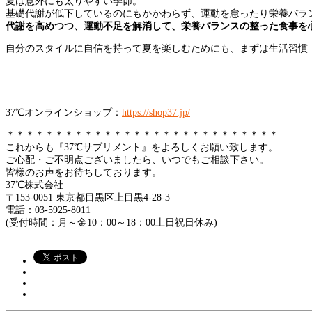
夏は意外にも太りやすい季節。
基礎代謝が低下しているのにもかかわらず、運動を怠ったり栄養バラ
代謝を高めつつ、運動不足を解消して、栄養バランスの整った食事を
自分のスタイルに自信を持って夏を楽しむためにも、まずは生活習慣
37℃オンラインショップ：
https://shop37.jp/
＊＊＊＊＊＊＊＊＊＊＊＊＊＊＊＊＊＊＊＊＊＊＊＊＊＊＊＊
これからも『37℃サプリメント』をよろしくお願い致します。
ご心配・ご不明点ございましたら、いつでもご相談下さい。
皆様のお声をお待ちしております。
37℃株式会社
〒153-0051 東京都目黒区上目黒4-28-3
電話：03-5925-8011
(受付時間：月～金10：00～18：00土日祝日休み)