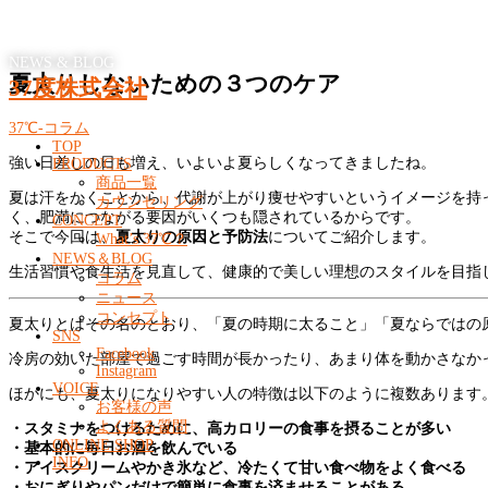
NEWS & BLOG
夏太りしないための３つのケア
37度株式会社
37℃-コラム
TOP
強い日差しの日も増え、いよいよ夏らしくなってきましたね。
PRODUCTS
商品一覧
夏は汗をかくことから、代謝が上がり痩せやすいというイメージを持
カウンセリング
く、肥満につながる要因がいくつも隠されているからです。
CONCEPT
そこで今回は、
夏太りの原因と予防法
についてご紹介します。
What’s 37℃？
NEWS＆BLOG
生活習慣や食生活を見直して、健康的で美しい理想のスタイルを目指
コラム
ニュース
コンセプト
夏太りとはその名のとおり、「夏の時期に太ること」「夏ならではの
SNS
Facebook
冷房の効いた部屋で過ごす時間が長かったり、あまり体を動かさなか
Instagram
VOICE
ほかにも、夏太りになりやすい人の特徴は以下のように複数あります
お客様の声
よくある質問
・スタミナをつけるために、高カロリーの食事を摂ることが多い
ONLINE SHOP
・基本的に毎日お酒を飲んでいる
INFO
・アイスクリームやかき氷など、冷たくて甘い食べ物をよく食べる
・おにぎりやパンだけで簡単に食事を済ませることがある