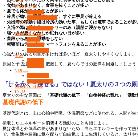
TOP
・食欲があまりなく、食事を抜くことが多い
PRODUCTS
・夏でも体が冷えることが多い
商品一覧
・冷房が効いた部屋にいると、すぐに手足が冷える
カウンセリング
・外出時の移動手段は冷房の効いた車、もしくは電車であることが多
CONCEPT
・入浴の際は基本的にシャワーのみ（湯船に浸からない）
What’s 37℃？
・寝つきが悪くなかなか眠れない日が多い
NEWS＆BLOG
・普段からあまり運動をしない
コラム
・就寝前にテレビやスマートフォンを見ることが多い
ニュース
コンセプト
心当たりのある項目が多ければ多いほど、夏太りしやすくなります。
SNS
Facebook
原因と予防法を正しく把握して、夏ならではの肥満を回避しましょう
Instagram
VOICE
お客様の声
よくある質問
「汗をかく＝痩せる」ではない！夏太りの３つの原
ONLINE SHOP
INFO
夏太りの主な原因は、
「基礎代謝の低下」「自律神経の乱れ」「活動
基礎代謝の低下
基礎代謝とは、主に心拍や呼吸、体温調節などに使われる、人間が生
摂取したエネルギーを消費する活動のことも指します。
夏は体温と外気温の差があまりないため、自らエネルギーを作って熱
で、食生活や運動に気を配らず自由気ままに生活していると、太りや