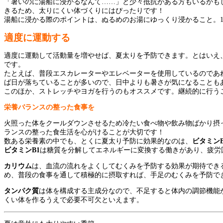
「暑いのに湯船に浸かるなんて……」と少々抵抗がある方もいるかも
きるため、太りにくい体づくりにはぴったりです！
湯船に浸かる際のポイントは、ぬるめのお湯にゆっくり浸かること。1
適度に運動する
適度に運動して活動量を増やせば、夏太りを予防できます。とはいえ
です。
たとえば、普段エスカレーターやエレベーターを使用しているのであ
ば日が落ちていることが多いので、日中よりも暑さが気になることも
このほか、ストレッチやヨガを行うのもオススメです。継続的に行う
栄養バランスの整った食事を
火照った体をクールダウンさせるため冷たい食べ物や飲み物ばかり摂
ランスの整った食生活を心がけることが大切です！
数ある栄養素の中でも、とくに夏太り予防に効果的なのは、
ビタミン
ビタミンB1
は糖質を分解してエネルギーに変換する働きがあり、疲労
カリウム
は、血流の流れをよくしてむくみを予防する効果が期待でき
め、普段の食事を通して積極的に摂取すれば、手足のむくみを予防で
タンパク質
は体を構成する主成分なので、不足すると体内の調節機能
くい体を作るうえで必要不可欠といえます。