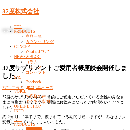
37度株式会社
TOP
NEWS & BLOG
PRODUCTS
商品一覧
カウンセリング
CONCEPT
What’s 37℃？
NEWS＆BLOG
コラム
37度サプリメントご愛用者様座談会開催しま
ニュース
コンセプト
した。
SNS
Facebook
Instagram
37℃-コラム
、
37℃-ニュース
VOICE
お客様の声
37度のサプリメントを日常的にご愛用いただいている女性のみなさ
よくある質問
まにお集まりいただき、実際にお飲みになったご感想をいただきま
ONLINE SHOP
した。
INFO
約２か月～1年半まで。飲まれている期間は違いますが、みなさま大
TOP
変気に入っていらっしゃいました。
PRODUCTS
商品一覧