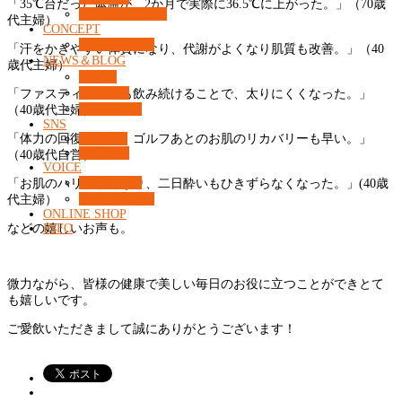
「35℃台だった体温が、2か月で実際に36.5℃に上がった。」（70歳
カウンセリング
代主婦）
CONCEPT
What’s 37℃？
「汗をかきやすい体質になり、代謝がよくなり肌質も改善。」（40
NEWS＆BLOG
歳代主婦）
コラム
ニュース
「ファスティング後も飲み続けることで、太りにくくなった。」
コンセプト
（40歳代主婦）
SNS
「体力の回復が違う。ゴルフあとのお肌のリカバリーも早い。」
Facebook
Instagram
（40歳代自営）
VOICE
お客様の声
「お肌のハリもよくなり、二日酔いもひきずらなくなった。」(40歳
よくある質問
代主婦）
ONLINE SHOP
などの嬉しいお声も。
INFO
微力ながら、皆様の健康で美しい毎日のお役に立つことができとて
も嬉しいです。
ご愛飲いただきまして誠にありがとうございます！