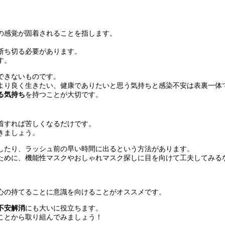
。
の感覚が固着されることを指します。
。
断ち切る必要があります。
す。
できないものです。
より良く生きたい、健康でありたいと思う気持ちと感染不安は表裏一体
る気持ち
を持つことが大切です。
着すれば苦しくなるだけです。
きましょう。
したり、ラッシュ前の早い時間に出るという方法があります。
ために、機能性マスクやおしゃれマスク探しに目を向けて工夫してみる
心の持てることに意識を向けることがオススメです。
不安解消
にも大いに役立ちます。
ことから取り組んでみましょう！