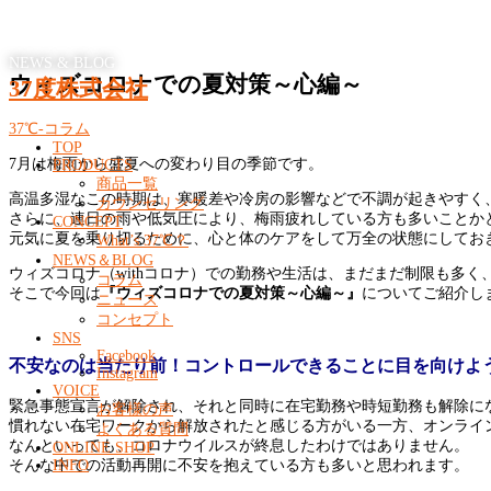
NEWS & BLOG
ウィズコロナでの夏対策～心編～
37度株式会社
37℃-コラム
TOP
7月は梅雨から盛夏への変わり目の季節です。
PRODUCTS
商品一覧
高温多湿なこの時期は、寒暖差や冷房の影響などで不調が起きやすく
カウンセリング
さらに、連日の雨や低気圧により、梅雨疲れしている方も多いことか
CONCEPT
元気に夏を乗り切るために、心と体のケアをして万全の状態にしてお
What’s 37℃？
NEWS＆BLOG
ウィズコロナ（withコロナ）での勤務や生活は、まだまだ制限も多
コラム
そこで今回は
『ウィズコロナでの夏対策～心編～』
についてご紹介し
ニュース
コンセプト
SNS
Facebook
不安なのは当たり前！コントロールできることに目を向けよ
Instagram
VOICE
緊急事態宣言が解除され、それと同時に在宅勤務や時短勤務も解除に
お客様の声
慣れない在宅ワークから解放されたと感じる方がいる一方、オンライ
よくある質問
なんといっても、コロナウイルスが終息したわけではありません。
ONLINE SHOP
そんな中での活動再開に不安を抱えている方も多いと思われます。
INFO