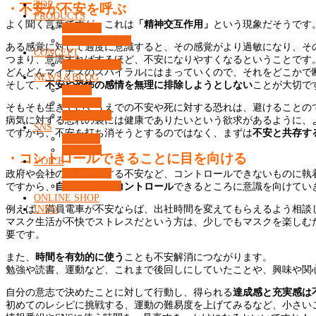
TOP
・不安が不安を呼ぶ
PRODUCTS
よく聞く言葉ですが、これは
「精神交互作用」
という現象だそうです
商品一覧
カウンセリング
ある感覚に対して過度に意識すると、その感覚がより過敏になり、そ
CONCEPT
つまり、意識すればするほど、不安になりやすくなるということです
What’s 37℃？
どんどんマイナスのスパイラルにはまっていくので、それをどこかで
NEWS＆BLOG
そして、
不安や恐怖の感情を無理に排除しようとしない
ことが大切で
コラム
ニュース
そもそも生きていくうえでの不安や死に対する恐れは、避けることの
コンセプト
病気に対する恐れの裏には健康でありたいという欲求があるように、
SNS
ですから、不安を打ち消そうとするのではなく、まずは
不安と共存す
Facebook
Instagram
・コントロールできることに目を向ける
VOICE
お客様の声
政府や会社の方針に対する不安など、コントロールできないものに執
よくある質問
ですから、
自分の意志でコントロール
できるところに意識を向けてい
ONLINE SHOP
例えば、満員電車が不安ならば、出社時間を変えてもらえるよう相談
INFO
マスク生活が不快でストレスだという方は、少しでもマスクを楽しむ
要です。
また、
時間を有効的に使う
ことも不安解消につながります。
勉強や読書、運動など、これまで後回しにしていたことや、興味や関
自分の意志で決めたことに対して行動し、得られる
達成感と充実感は
初めてのレシピに挑戦する、運動の難易度を上げてみるなど、小さい