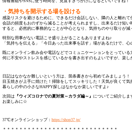
情報番組やSNSに使う時間を、見直すきっかけになるといいですね！
・気持ちを開示する場を設ける
感染リスクを避けるために、できるだけ会話しない、隣の人と離れて
会話の頻度もおのずから減ることが考えられますし、出来るだけ短い
すると、必然的に事務的なことが中心となり、気持ちのやり取りが減
特別な用事がない電話こそ盛り上がることもありますよね♪
「気持ちを伝える」「今日あった出来事を話す」場があるだけで、心
既にオンライン飲み会や電話などでコミュニケーションをとっている
何に不安やストレスを感じているかを書き出すのもよいですが、楽し
日記はなかなか難しいという方は、箇条書きから初めてみましょう！
目玉焼きが上手に焼けた！掃除をしてスッキリした！天気が良くて気
暮らしの中の小さなHAPPY探しはなかなか楽しいですよ♪
次回は
『ウィズコロナでの夏対策～カラダ編～』
についてご紹介しま
お楽しみに☆
37℃オンラインショップ：
https://shop37.jp/
＊＊＊＊＊＊＊＊＊＊＊＊＊＊＊＊＊＊＊＊＊＊＊＊＊＊＊＊