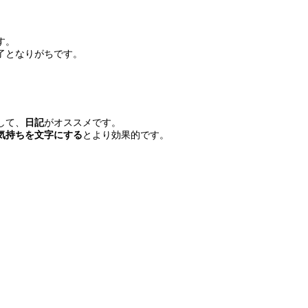
す。
了となりがちです。
して、
日記
がオススメです。
気持ちを文字にする
とより効果的です。