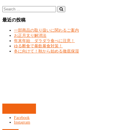
最近の投稿
一部商品の取り扱いに関わるご案内
お正月太り解消法
年末年始 ダラダラ食べに注意！
ゆる断食で暴飲暴食対策！
冬に向けて！秋から始める徹底保湿
お問合せ
Facebook
Instagram