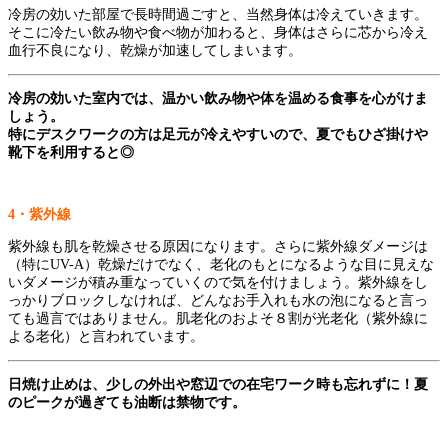
冷房の効いた部屋で長時間過ごすと、当然身体は冷えていきます。
そこに冷たい飲み物や食べ物が加わると、身体はさらに芯から冷え
血行不良になり、乾燥が加速してしまいます。
冷房の効いた室内では、温かい飲み物や体を温める食事を心がけま
しょう。
特にデスクワークの方は足元が冷えやすいので、夏でもひざ掛けや
靴下を利用すると◎
4
・紫外線
紫外線も肌を乾燥させる原因になります。さらに紫外線ダメージは
（特にUV-A）乾燥だけでなく、老化のもとになるような目に見えな
いダメージが積み重なっていくので気を付けましょう。紫外線をし
っかりブロックしなければ、どんなお手入れも水の泡になると言っ
ても過言ではありません。肌老化のおよそ８割が光老化（紫外線に
よる老化）と言われています。
日焼け止めは、少しの外出や窓辺での在宅ワーク時も忘れずに！
夏
のピークが過ぎても油断は禁物です。