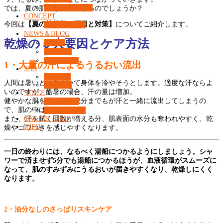
カウンセリング
では、夏の肌はなぜ乾燥するのでしょうか？
CONCEPT
今回は
【夏の乾燥肌の原因と対策】
についてご紹介します。
What’s 37℃？
NEWS＆BLOG
乾燥の５大要因とケア方法
コラム
ニュース
コンセプト
1
・大量の汗によるうるおい流出
SNS
Facebook
人間は暑いと汗をかいて身体を冷やそうとします。適度な汗ならよ
Instagram
いのですが、酷暑の場合、汗の量は増加。
VOICE
健やかな肌を構築する成分までもが汗と一緒に流出してしまうの
お客様の声
で、肌の中はカラカラに。
よくある質問
また、汗を拭く回数が増える分、肌表面の水分も奪われやすく、乾
ONLINE SHOP
INFO
燥やゴワつきを感じやすくなります。
一日の終わりには、なるべく湯船につかるようにしましょう。シャ
ワーで済ませず5分でも湯船につかるほうが、血液循環がスムーズに
なって、肌のすみずみにうるおいが届きやすくなり、乾燥しにくく
なります。
2
・油分なしのさっぱりスキンケア