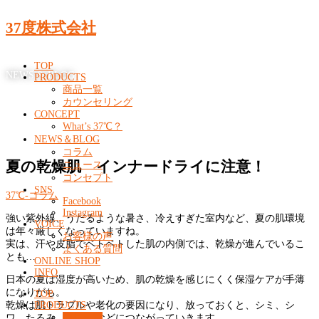
37度株式会社
TOP
NEWS & BLOG
PRODUCTS
商品一覧
カウンセリング
CONCEPT
What’s 37℃？
NEWS＆BLOG
コラム
夏の乾燥肌 インナードライに注意！
ニュース
コンセプト
SNS
37℃-コラム
Facebook
Instagram
強い紫外線、うだるような暑さ、冷えすぎた室内など、夏の肌環境
VOICE
は年々厳しくなっていますね。
お客様の声
実は、汗や皮脂でベトベトした肌の内側では、乾燥が進んでいるこ
よくある質問
とも…
ONLINE SHOP
INFO
日本の夏は湿度が高いため、肌の乾燥を感じにくく保湿ケアが手薄
になりがち。
TOP
乾燥は肌トラブルや老化の要因になり、放っておくと、シミ、シ
PRODUCTS
商品一覧
ワ、たるみ、くすみなどにつながっていきます。