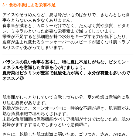
5
・食欲不振による栄養不足
アイスやそうめんなど、夏は冷たいものばかりで、きちんとした食
事をとらない人も少なくありません。
食事量が減ると、カロリーだけでなく、たんぱく質や脂質、ビタミ
ン、ミネラルといった必要な栄養素まで減ってしまいます。
栄養が不足すると肌細胞が持つ水分をキープする力が低下したり、
皮膚が生まれ変わるターンオーバーのスピードが遅くなり肌トラブ
ルリスクがあがってしまいます。
バランスの良い食事を基本に、特に夏に不足しがちな、ビタミン・
ミネラルを意識した食事を心がけましょう。
夏野菜はビタミンが豊富で抗酸化力が高く、水分保有量も多いので
オススメ◎
肌表面がしっとりしていて自覚しづらい分、夏の乾燥は意識的に取
り組む必要があります。
乾燥が進むと、ターンオーバーに一時的な不調が起き、肌表面が未
熟な角層細胞で埋め尽くされます。
未熟な角層細胞は保湿機能やバリア機能が十分ではないため、肌の
乾燥がますます進んでしまうという悪循環に。
さらに、乾燥した肌は刺激に弱いため、ゴワつき、赤み、かゆみ、