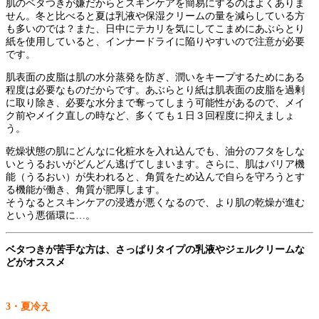
肌のベタつきが嫌だからとスキンケアを簡易にするのはよくありま
せん。冬と比べると夏は乳液や保湿クリームの量を減らしている方
も多いのでは？また、日中にテカリを気にしてこまめにあぶらとり
紙を使用していると、インナードライに陥りやすいので注意が必要
です。
肌表面の皮脂は肌の水分蒸発を防ぎ、潤いをキープするためにある
程度は必要なものだからです。あぶらとり紙は肌表面の皮脂を過剰
に取り除き、必要な水分まで奪ってしまう可能性があるので、メイ
ク前やメイク直しの時など、多くても１日３回程度に抑えましょ
う。
乾燥状態の肌にどんなに化粧水を入れ込んでも、油分のフタをしな
いとうるおいがどんどん逃げてしまいます。さらに、肌はバリア機
能（うるおい）が失われると、角質をため込んで自らを守ろうとす
る機能が働き、角質が肥厚します。
そうなるとスキンケアの浸透が悪くなるので、より肌の乾燥が進む
という悪循環に…。
ベタつきが苦手な方は、さっぱりタイプの乳液やジェルクリームな
どがオススメ
3
・夏冷え