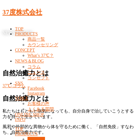
37度株式会社
TOP
NEWS & BLOG
PRODUCTS
商品一覧
カウンセリング
CONCEPT
What’s 37℃？
NEWS＆BLOG
コラム
自然治癒力とは
ニュース
コンセプト
SNS
37℃-コラム
Facebook
Instagram
自然治癒力とは
VOICE
お客様の声
よくある質問
私たちはもともと病気になっても、自分自身で治していこうとする
ONLINE SHOP
力を持って生きています。
INFO
風邪や外部的な異物から体を守るために働く、「自然免疫」すなわ
TOP
ち、自然治癒力です。
PRODUCTS
商品一覧