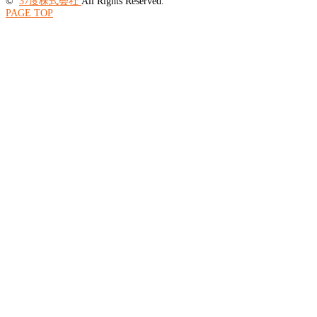
©
37度株式会社
All Rights Reserved.
PAGE TOP