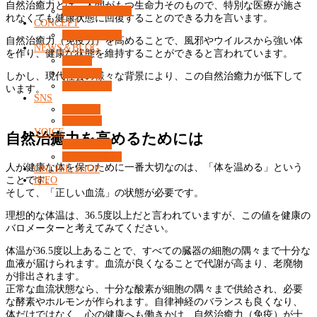
自然治癒力とは、人間がもつ生命力そのもので、特別な医療が施さ
カウンセリング
れなくても健康状態に回復することのできる力を言います。
CONCEPT
What’s 37℃？
自然治癒力（免疫力）を高めることで、風邪やウイルスから強い体
NEWS＆BLOG
を作り、健康な状態を維持することができると言われています。
コラム
ニュース
しかし、現代社会の様々な背景により、この自然治癒力が低下して
コンセプト
います。
SNS
Facebook
Instagram
VOICE
自然治癒力を高めるためには
お客様の声
よくある質問
人が健康な体を保つために一番大切なのは、「体を温める」という
ONLINE SHOP
ことです。
INFO
そして、「正しい血流」の状態が必要です。
理想的な体温は、36.5度以上だと言われていますが、この値を健康の
バロメーターと考えてみてください。
体温が36.5度以上あることで、すべての臓器の細胞の隅々まで十分な
血液が届けられます。血流が良くなることで代謝が高まり、老廃物
が排出されます。
正常な血流状態なら、十分な酸素が細胞の隅々まで供給され、必要
な酵素やホルモンが作られます。自律神経のバランスも良くなり、
体だけではなく、心の健康へも働きかけ、自然治癒力（免疫）が十