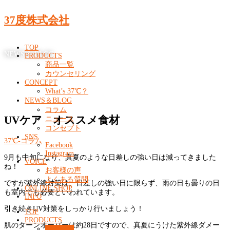
37度株式会社
TOP
NEWS & BLOG
PRODUCTS
商品一覧
カウンセリング
CONCEPT
What’s 37℃？
NEWS＆BLOG
コラム
UVケア オススメ食材
ニュース
コンセプト
SNS
37℃-コラム
Facebook
Instagram
9月も中旬になり、真夏のような日差しの強い日は減ってきました
VOICE
ね！
お客様の声
よくある質問
ですが紫外線対策は、日差しの強い日に限らず、雨の日も曇りの日
ONLINE SHOP
も室内でも必要といわれています。
INFO
引き続きUV対策をしっかり行いましょう！
TOP
PRODUCTS
肌のターンオーバーは約28日ですので、真夏にうけた紫外線ダメー
商品一覧