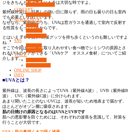
ジをきちんとケアするにも今は大切な時ですよ。
カウンセリング
CONCEPT
紫外線対策は、日差しの強い日に限らず、雨の日も曇りの日も室内
What’s 37℃？
でも必要といわれています。
NEWS＆BLOG
なぜなら、紫外線のうち、UVAは窓ガラスを通過して室内で反射す
コラム
る性質をもっているからです。
ニュース
コンセプト
とはいえ３６５日UV対策グッツを持ち歩くというのも難しいですよ
SNS
ね…
Facebook
そこで今回は、日常に取り入れやすい食べ物でシミシワの原因とさ
Instagram
れるUVAのケアができる「UVAケア オススメ食材」についてご紹
VOICE
介します。
お客様の声
よくある質問
ONLINE SHOP
INFO
■UVAとは？
紫外線は、波長の長さによってUVA（紫外線A波）、UVB（紫外線B
波）、UVC（紫外線C波）に分けられます。
あまり聞いたことのないUVCは、波長が短いため地表まで届かず、
ほとんどがオゾン層に吸収されます。
肌の日焼けの原因となるのはUVAとUVBです
肌への悪影響を防ぐためには、それぞれの波長を意識して、対策を
行うことが大切です。
UVA：肌の奥深くまで届く波長