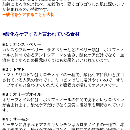
加齢による老化と比べ、光老化は、硬くゴワゴワした肌に深いシワ
が刻まれるのが特徴です。
➡酸化をケアすることが大切
■酸化をケアすると言われている食材
■１：カシス・ベリー
カシスやブルーベリー、ラズベリーなどのベリー類は、ポリフェノ
ールの仲間であるアントシアニンを含み、酸化ケアだけでなく、血
流をよくするため目元のくまにも効果的といわれています。
■２：トマト
トマトのリコピンはカロテノイドの一種で、酸化ケアに良いと注目
されている人気の食材です。リコピンは油に溶けやすいので、オリ
ーブオイルと合わせていただくと吸収力が増してオススメです。
■３：オリーブオイル
オリーブオイルには、ポリフェノールの仲間であるオレウロペイン
が含まれます。酸化ケアだけでなく疲労回復効果も期待されていま
す。
■４：サーモン
サーモンに含まれるアスタキサンチンはカロテノイドの一種で、赤
色の色素です。酸化ケアだけでなく、眼精疲労や筋肉疲労回復にも