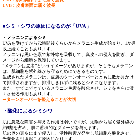
UVB：皮膚表面に届く波長
■シミ・シワの原因になるのが「UVA」
・メラニンによるシミ
UVAを受けてから72時間後くらいからメラニン生成が始まり、1か月
以上続くこともあります。
メラニンは黒い色素で紫外線を吸収して、真皮への侵入を防ぎ、ダ
メージから細胞を保護しています。
“メラニンは悪者”というイメージがありますが、そもそもメラニン
は、肌細胞を紫外線から守るためにできるものです。
生成されたメラニンは、皮膚のターンオーバーとともに数か月かけ
て排泄されますが、排泄しきれずに残るとシミになります。
また、すでにできているメラニン色素を酸化させ、シミをさらに濃
くさせる作用もあります。
➡ターンオーバーを整えることが大切
・酸化によるシミシワ
肌に急激な障害を与える作用は弱いですが、太陽から届く紫外線の
約9割を占め、肌に蓄積的なダメージを与えます。
肌の奥の真皮にまで侵入し、活性酸素が発生し肌細胞を酸化させ、
光老化を引き起こす原因になります。