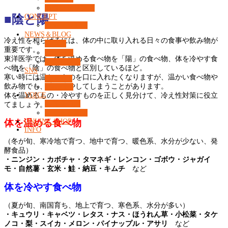
カウンセリング
CONCEPT
■陰と陽
What’s 37℃？
NEWS＆BLOG
冷え性を和らげるには、体の中に取り入れる日々の食事や飲み物が
コラム
重要です。
ニュース
東洋医学では、体を温める食べ物を「陽」の食べ物、体を冷やす食
コンセプト
べ物を「陰」の食べ物と区別しているほど。
SNS
寒い時には温かいものを口に入れたくなりますが、温かい食べ物や
Facebook
飲み物でも、体を冷やしてしまうことがあります。
Instagram
VOICE
体を温めるもの・冷やすものを正しく見分けて、冷え性対策に役立
お客様の声
てましょう。
よくある質問
体を温める食べ物
ONLINE SHOP
INFO
（冬が旬、寒冷地で育つ、地中で育つ、暖色系、水分が少ない、発
酵食品）
・ニンジン・カボチャ・タマネギ・レンコン・ゴボウ・ジャガイ
モ・自然薯・玄米・鮭・納豆・キムチ
など
体を冷やす食べ物
（夏が旬、南国育ち、地上で育つ、寒色系、水分が多い）
・キュウリ・キャベツ・レタス・ナス・ほうれん草・小松菜・タケ
ノコ・梨・スイカ・メロン・パイナップル・アサリ
など