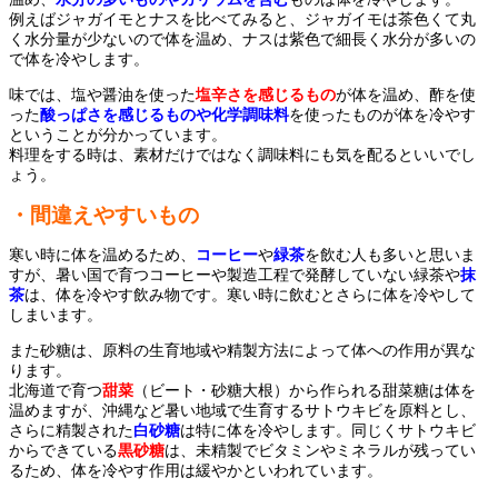
例えばジャガイモとナスを比べてみると、ジャガイモは茶色くて丸
く水分量が少ないので体を温め、ナスは紫色で細長く水分が多いの
で体を冷やします。
味では、塩や醤油を使った
塩辛さを感じるもの
が体を温め、酢を使
った
酸っぱさを感じるものや化学調味料
を使ったものが体を冷やす
ということが分かっています。
料理をする時は、素材だけではなく調味料にも気を配るといいでし
ょう。
・間違えやすいもの
寒い時に体を温めるため、
コーヒー
や
緑茶
を飲む人も多いと思いま
すが、暑い国で育つコーヒーや製造工程で発酵していない緑茶や
抹
茶
は、体を冷やす飲み物です。寒い時に飲むとさらに体を冷やして
しまいます。
また砂糖は、原料の生育地域や精製方法によって体への作用が異な
ります。
北海道で育つ
甜菜
（ビート・砂糖大根）から作られる甜菜糖は体を
温めますが、沖縄など暑い地域で生育するサトウキビを原料とし、
さらに精製された
白砂糖
は特に体を冷やします。同じくサトウキビ
からできている
黒砂糖
は、未精製でビタミンやミネラルが残ってい
るため、体を冷やす作用は緩やかといわれています。