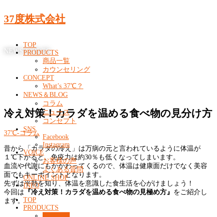
37度株式会社
TOP
NEWS & BLOG
PRODUCTS
商品一覧
カウンセリング
CONCEPT
What’s 37℃？
NEWS＆BLOG
コラム
冷え対策！カラダを温める食べ物の見分け方
ニュース
コンセプト
SNS
37℃-コラム
Facebook
Instagram
昔から「カラダの冷え」は万病の元と言われているように体温が
VOICE
１℃下がると、免疫力は約30％も低くなってしまいます。
お客様の声
血流や代謝にもかかわってくるので、体温は健康面だけでなく美容
よくある質問
面でもキーポイントとなります。
ONLINE SHOP
先ずは平熱を知り、体温を意識した食生活を心がけましょう！
INFO
今回は
『冷え対策！カラダを温める食べ物の見極め方』
をご紹介し
TOP
ます。
PRODUCTS
商品一覧