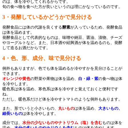
のは、体を冷やしてくれるからです。
旬の食べ物を食べた方が良いというのは理にかなっているのです。
3・発酵しているかどうかで見分ける
発酵食品には体の代謝を良くする
酵素
が入っているため、発酵食品
は体を温めます。
発酵食品として代表的なものは、味噌や納豆、醤油、漬物、チーズ
やヨーグルトなど。また、日本酒や紹興酒が体を温めるのも、発酵
して造るお酒だからです。
4・色、形、成分、味で見分ける
例外もありますが、色でも体を温めるか冷やすかを見分けることが
できます。
オレンジや黄色
の野菜や果物は体を温め、
白・緑・紫
の食べ物は体
を冷やします。
暖色系は体を温め、寒色系は体を冷やすと覚えておくと便利です
ね。
ただし、暖色系だけど体を冷やすトマトのような例外もあります。
また、形でいうと小さいもの、
丸いもの
は体を温め、
大きいもの、
細長いもの
は体を冷やします。
成分では、
水分の少ないものやナトリウム（塩）を含む
ものは体を
温め、
水分の多いものやカリウムを含む
ものは体を冷やします。