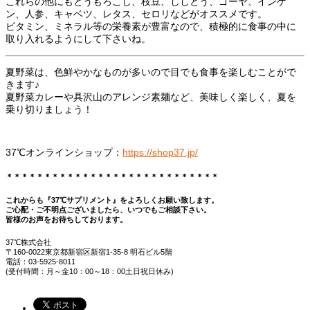
これらの他にもとうもろこし、枝豆、ししとう、ゴーヤ、インゲ
ン、人参、キャベツ、レタス、セロリなどがオススメです。
ビタミン、ミネラル等の栄養素が豊富なので、積極的に食事の中に
取り入れるようにして下さいね。
夏野菜は、色鮮やかなものが多いので目でも食事を楽しむことがで
きます♪
夏野菜カレーや具沢山のアレンジ素麺など、美味しく楽しく、夏を
乗り切りましょう！
37℃オンラインショップ：
https://shop37.jp/
＊＊＊＊＊＊＊＊＊＊＊＊＊＊＊＊＊＊＊＊＊＊＊＊＊＊＊＊
これからも『37℃サプリメント』をよろしくお願い致します。
ご心配・ご不明点ございましたら、いつでもご相談下さい。
皆様のお声をお待ちしております。
37℃株式会社
〒160-0022
東京都新宿区新宿1-35-8 明石ビル5階
電話：03-5925-8011
(受付時間：月～金10：00～18：00土日祝日休み)