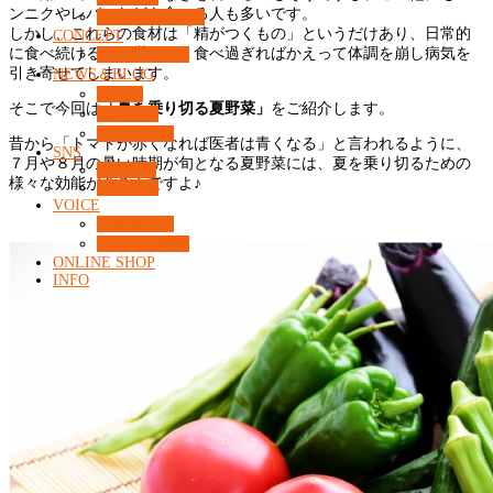
ンニクやレバーなどを食べる人も多いです。
カウンセリング
しかし、これらの食材は「精がつくもの」というだけあり、日常的
CONCEPT
に食べ続けるのは厳しく、食べ過ぎればかえって体調を崩し病気を
What’s 37℃？
引き寄せてしまいます。
NEWS＆BLOG
コラム
そこで今回は
「夏を乗り切る夏野菜」
をご紹介します。
ニュース
コンセプト
昔から「トマトが赤くなれば医者は青くなる」と言われるように、
SNS
７月や８月の暑い時期が旬となる夏野菜には、夏を乗り切るための
Facebook
様々な効能があるんですよ♪
Instagram
VOICE
お客様の声
よくある質問
ONLINE SHOP
INFO