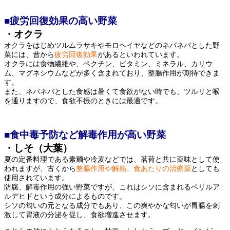
■疲労回復効果の高い野菜
・オクラ
オクラをはじめツルムラサキやモロヘイヤなどのネバネバとした野
菜には、昔から
疲労回復効果
があるといわれています。
オクラには食物繊維や、ペクチン、ビタミン、ミネラル、カリウ
ム、マグネシウムなどが多く含まれており、整腸作用が期待できま
す。
また、ネバネバとした食感は暑くて食欲がない時でも、ツルリと喉
を通りますので、食欲不振のときには最適です。
■食中毒予防など解毒作用が高い野菜
・しそ（大葉）
夏の定番料理である素麺や冷麦などでは、茗荷と共に薬味として使
われますが、古くから
整腸作用や解熱、食あたりの治療薬
としても
使用されています。
防腐、解毒作用の強い野菜ですが、これはシソに含まれるペリルア
ルデヒドという成分によるものです。
シソの匂いの元となる成分でもあり、この爽やかな匂いが胃腸を刺
激して胃液の分泌を促し、食欲増進させます。