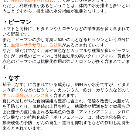
で、
体内の老廃物を排出
し、むくみなどを押さえます。
ただし、利尿作用があるということは、体内の水分排出も多いとい
うことですから、排出後の水分補給が重要となります。
・ピーマン
トマトと同様に、ビタミンやカロテンなどの栄養素が多く含まれて
いる野菜です。
また、ピーマンの少し青臭い匂いの元となるビラジンという成分に
は、
血液をサラサラにする効果
があるとされています。
なお、緑だけでなく、赤や黄色などカラフルな種類が多いピーマン
ですが、緑色のピーマンには貧血効果の高いクロロフィル、黄色や
赤色のピーマンには抗酸化作用の強いカロテンが多く含まれていま
す。
・なす
茄子（なす）に含まれている成分は、約94％が水分ですが、ビタミ
ンＢ群・Ｃなどのビタミン、カルシウム・鉄分・カリウムなどの
ミ
ネラル成分がバランス良く
含まれます。
夏に不足しがちな食物繊維も豊富に含まれ、便秘を改善し大腸がん
を予防したり、血糖値の上昇を抑え、糖尿病や肥満を防ぐ効果も◎
また茄子の皮に含まれる紫黒色の色素「アントシアニン」、クロロ
ゲン酸などの抗酸化成分「ポリフェノール」は、体の老化を防ぐ、
動脈硬化の予防、がんの発生・進行を抑制するなどの作用も期待出
来るとされています。