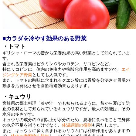
■カラダを冷やす効果のある野菜
・トマト
ギリシャ・ローマの昔から栄養効果の高い野菜として知られていま
す。
含まれる栄養素はビタミンＣやカロテン、リコピンなど。
特にリコピンは、体内の免疫力や抗酸化作用を高めますので、
エイ
ジングケア野菜
としても人気です。
また、トマトの酸味に含まれるクエン酸には胃酸を分泌させ胃腸の
動きを活発化させる食欲増進効果もあります。
・キュウリ
宮崎県の郷土料理「冷や汁」でも知られるように、昔から夏ばて防
止の食材として知られているキュウリですが、最大の効能は、その
水分の多さです。
キュウリの成分の９割以上が水分のため、夏場に食べることで身体
の水分不足を補うだけでなく、
体温調節の役割
も果たします。
また、キュウリに多く含まれるカリウムには利尿作用がありますの