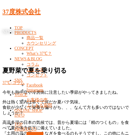
37度株式会社
TOP
NEWS & BLOG
PRODUCTS
商品一覧
カウンセリング
CONCEPT
What’s 37℃？
NEWS＆BLOG
コラム
夏野菜で夏を乗り切る
ニュース
コンセプト
SNS
37℃-コラム
Facebook
Instagram
今年も熱中症や冷房病に注意したい季節がやってきましたね。
VOICE
お客様の声
外は熱く室内は寒くて何だか夏バテ気味。
よくある質問
食欲が少なくて栄養も偏りがち、、、なんて方も多いのではないで
ONLINE SHOP
しょうか？
INFO
高温多湿の日本の気候では、昔から夏場には「精のつくもの」を食
TOP
べて夏の体力低下に備えていました。
PRODUCTS
『土用の丑の日』にうなぎを食べるのもそうですし、この他にもニ
商品一覧