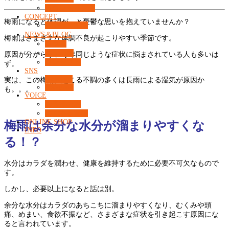
カウンセリング
CONCEPT
梅雨になると体調が…と憂鬱な思いを抱えていませんか？
What’s 37℃？
NEWS＆BLOG
梅雨はさまざまな体調不良が起こりやすい季節です。
コラム
ニュース
原因が分からず、毎年同じような症状に悩まされている人も多いは
コンセプト
ず。
SNS
Facebook
実は、この梅雨に起こる不調の多くは長雨による湿気が原因か
Instagram
も。。。
VOICE
お客様の声
よくある質問
ONLINE SHOP
梅雨は余分な水分が溜まりやすくな
INFO
る！？
水分はカラダを潤わせ、健康を維持するために必要不可欠なもので
す。
しかし、必要以上になると話は別。
余分な水分はカラダのあちこちに溜まりやすくなり、むくみや頭
痛、めまい、食欲不振など、さまざまな症状を引き起こす原因にな
ると言われています。