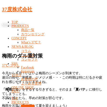
37度株式会社
TOP
NEWS & BLOG
PRODUCTS
商品一覧
カウンセリング
CONCEPT
What’s 37℃？
NEWS＆BLOG
コラム
梅雨のダル重対策
ニュース
コンセプト
SNS
37℃-コラム
Facebook
Instagram
今月から６月！いよいよ梅雨のシーズンが到来です。
VOICE
連日の雨や、寒暖差、ジメジメ感・・・この時期は特にだるさや疲
お客様の声
れを感じやすくなりますよね。
よくある質問
ONLINE SHOP
「梅雨だる」
をずるずる引きずると、そのまま
「夏バテ」
に移行し
INFO
てしまうことも。
不調を感じたら、早めの対策が肝心です。
TOP
PRODUCTS
梅雨を元気に乗り切って夏を迎えましょう♪
商品一覧