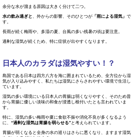
余分な水が溜まる原因は大きく分けて二つ。
水の飲み過ぎと
、外からの影響、そのひとつが
「雨による湿気」
で
す。
長雨が続く梅雨や、多湿の夏、台風の多い残暑の頃は要注意。
過剰な湿気が続くため、特に症状が出やすくなります。
日本人のカラダは湿気やすい！？
島国である日本は四方八方を海に囲まれているため、全方位から湿
気が入り込みやすく、私たちは湿気にさらされやすい環境で生活し
ています。
湿気の多い環境にいる日本人の胃腸は弱くなりやすく、そのため昔
から胃腸に優しい淡味の和食が浸透し根付いたとも言われていま
す。
特に、湿気の多い梅雨や夏に食欲不振や消化不良が多くなるよう
に、
“過剰な湿気は胃腸を弱らせる”
と考えられています。
胃腸が弱くなると全身の水の巡りはさらに悪くなり、ますます湿気