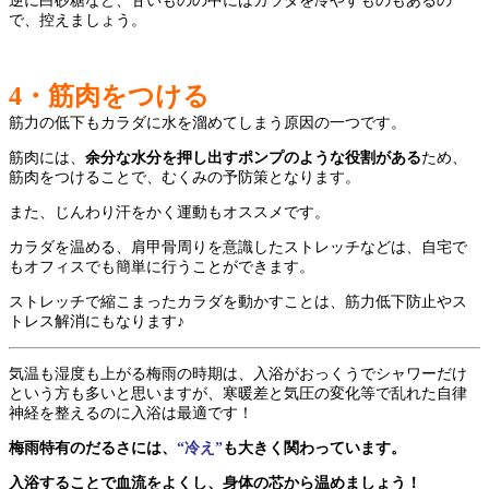
逆に白砂糖など、甘いものの中にはカラダを冷やすものもあるの
で、控えましょう。
4
・筋肉をつける
筋力の低下もカラダに水を溜めてしまう原因の一つです。
筋肉には、
余分な水分を押し出すポンプのような役割がある
ため、
筋肉をつけることで、むくみの予防策となります。
また、じんわり汗をかく運動もオススメです。
カラダを温める、肩甲骨周りを意識したストレッチなどは、自宅で
もオフィスでも簡単に行うことができます。
ストレッチで縮こまったカラダを動かすことは、筋力低下防止やス
トレス解消にもなります♪
気温も湿度も上がる梅雨の時期は、入浴がおっくうでシャワーだけ
という方も多いと思いますが、寒暖差と気圧の変化等で乱れた自律
神経を整えるのに入浴は最適です！
梅雨特有のだるさには、
“冷え”
も大きく関わっています。
入浴することで血流をよくし、身体の芯から温めましょう！