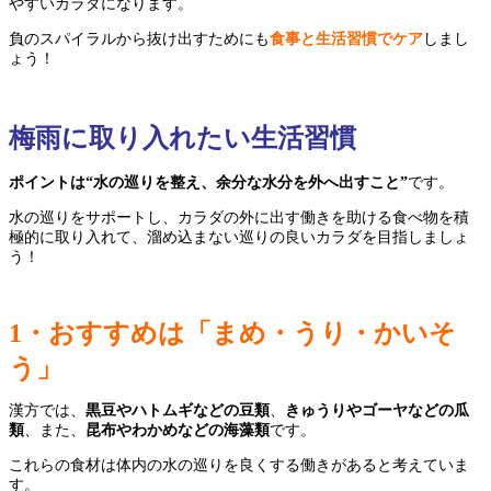
やすいカラダになります。
負のスパイラルから抜け出すためにも
食事と生活習慣でケア
しまし
ょう！
梅雨に取り入れたい生活習慣
ポイントは“水の巡りを整え、余分な水分を外へ出すこと”
です。
水の巡りをサポートし、カラダの外に出す働きを助ける食べ物を積
極的に取り入れて、溜め込まない巡りの良いカラダを目指しましょ
う！
1
・おすすめは「まめ・うり・かいそ
う」
漢方では、
黒豆やハトムギなどの豆類
、
きゅうりやゴーヤなどの瓜
類
、また、
昆布やわかめなどの海藻類
です。
これらの食材は体内の水の巡りを良くする働きがあると考えていま
す。