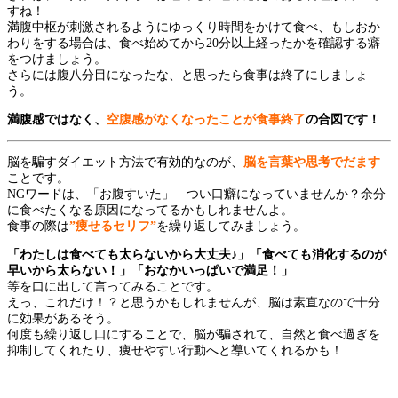
すね！
満腹中枢が刺激されるようにゆっくり時間をかけて食べ、もしおか
わりをする場合は、食べ始めてから20分以上経ったかを確認する癖
をつけましょう。
さらには腹八分目になったな、と思ったら食事は終了にしましょ
う。
満腹感ではなく、
空腹感がなくなったことが食事終了
の合図です！
脳を騙すダイエット方法で有効的なのが、
脳を言葉や思考でだます
ことです。
NGワードは、「お腹すいた」 つい口癖になっていませんか？余分
に食べたくなる原因になってるかもしれませんよ。
食事の際は
”痩せるセリフ”
を繰り返してみましょう。
「わたしは食べても太らないから大丈夫♪」「食べても消化するのが
早いから太らない！」「おなかいっぱいで満足！」
等を口に出して言ってみることです。
えっ、これだけ！？と思うかもしれませんが、脳は素直なので十分
に効果があるそう。
何度も繰り返し口にすることで、脳が騙されて、自然と食べ過ぎを
抑制してくれたり、痩せやすい行動へと導いてくれるかも！