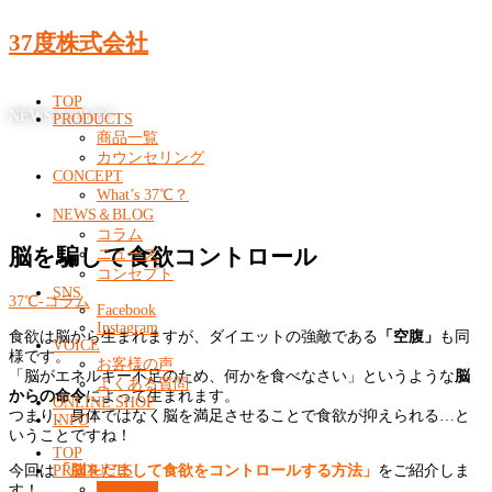
37度株式会社
TOP
NEWS & BLOG
PRODUCTS
商品一覧
カウンセリング
CONCEPT
What’s 37℃？
NEWS＆BLOG
コラム
脳を騙して食欲コントロール
ニュース
コンセプト
SNS
37℃-コラム
Facebook
Instagram
食欲は脳から生まれますが、ダイエットの強敵である
「空腹」
も同
VOICE
様です。
お客様の声
「脳がエネルギー不足のため、何かを食べなさい」というような
脳
よくある質問
からの命令
によって生まれます。
ONLINE SHOP
つまり、身体ではなく脳を満足させることで食欲が抑えられる…と
INFO
いうことですね！
TOP
今回は
PRODUCTS
「脳をだまして食欲をコントロールする方法」
をご紹介しま
商品一覧
す！