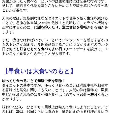
お腹が減ったら食べる、というのは生命維持には必要な行為です。
そして、筋肉量や代謝を落とさないためにも空腹を感じたら食べる
ことが必要です。
人間の脳は、短期的な無理なダイエットで食事を抜く生活を続ける
ことで、急激な体重減少＝命の危険！と判断して、カラダの機能を
正常にするために、
代謝を抑えたり、逆に食欲を増幅
させる働きを
します。
また、痩せなければいけない…というプレッシャーを感じすぎるの
もストレスが溜まり、食欲を刺激することにつながりますので、今
日は何でも
好きなものを食べてよい日（チートデー）
を設けて、ス
トレスなく食欲と付き合うことが大切です。
【早食いは大食いのもと】
ゆっくり食べることで満腹中枢を刺激！
ダイエットの基本ですが、ゆっくり食べることは満腹中枢を刺激す
る意味でも消化に関しても良いことです。人間の脳は複雑で、満腹
中枢が刺激されるのは食べ物を食べはじめてから
20分～30分
くらい
かかります。
味わいながら、ひとくち10回以上は噛んで食べるようにします。で
きれば、
20回、30回
くらいは噛める、噛み応えのある料理が良いで