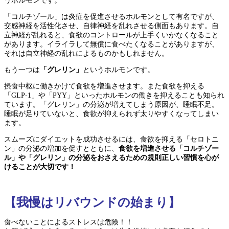
うホルモンです。
「コルチゾール」は炎症を促進させるホルモンとして有名ですが、
交感神経を活性化させ、自律神経を乱れさせる側面もあります。自
立神経が乱れると、食欲のコントロールが上手くいかなくなること
があります。イライラして無償に食べたくなることがありますが、
それは自立神経の乱れによるものかもしれません。
もう一つは
「グレリン」
というホルモンです。
摂食中枢に働きかけて食欲を増進させます。また食欲を抑える
「GLP-1」や「PYY」といったホルモンの働きを抑えることも知られ
ています。「グレリン」の分泌が増えてしまう原因が、睡眠不足。
睡眠が足りていないと、食欲が抑えられず太りやすくなってしまい
ます。
スムーズにダイエットを成功させるには、食欲を抑える「セロトニ
ン」の分泌の増加を促すとともに、
食欲を増進させる「コルチゾー
ル」や「グレリン」の分泌をおさえるための規則正しい習慣を心が
けることが大切です！
【我慢はリバウンドの始まり】
食べないことによるストレスは危険！！