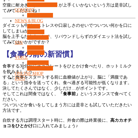
カウンセリング
空腹に耐えきれずダイエットが上手くいかないという方は是非試し
CONCEPT
てみてくださいね！
What’s 37℃？
NEWS＆BLOG
ダイエット中は、ストレスや口寂しさのせいでついつい何かを口に
コラム
してしまいがち…
ニュース
脳を上手くだますことで、リバウンドしらずのダイエット法を試し
コンセプト
てみてはいかがですか？
SNS
Facebook
【食事の前の新習慣】
Instagram
VOICE
お客様の声
食事する30分前にチョコレートをひとかけ食べたり、ホットミルク
よくある質問
を飲みましょう。
ONLINE SHOP
すると食事をスタートする前に血糖値が上がり、脳に「満腹であ
INFO
る」という指令を送ってくれ、食べ過ぎる可能性が低くなります。
決してたくさんではなく、少しだけ…がポイントです。
そしてこれは間食ではなく、
「食事前」
というスタンスで食べてく
ださい。
ついついどか食いをしてしまう方には是非とも試していただきたい
方法です。
自炊する方は調理スタート時に、外食の際は終業後に、
高カカオチ
ョコをひとかけ
口に入れてみましょう♪