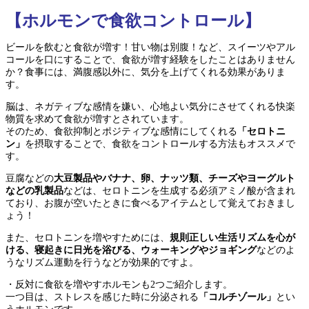
【ホルモンで食欲コントロール】
ビールを飲むと食欲が増す！甘い物は別腹！など、スイーツやアル
コールを口にすることで、食欲が増す経験をしたことはありません
か？食事には、満腹感以外に、気分を上げてくれる効果がありま
す。
脳は、ネガティブな感情を嫌い、心地よい気分にさせてくれる快楽
物質を求めて食欲が増すとされています。
そのため、食欲抑制とポジティブな感情にしてくれる
「セロトニ
ン」
を摂取することで、食欲をコントロールする方法もオススメで
す。
豆腐などの
大豆製品やバナナ、卵、ナッツ類、チーズやヨーグルト
などの乳製品
などは、セロトニンを生成する必須アミノ酸が含まれ
ており、お腹が空いたときに食べるアイテムとして覚えておきまし
ょう！
また、セロトニンを増やすためには、
規則正しい生活リズムを心が
ける、寝起きに日光を浴びる、ウォーキングやジョギング
などのよ
うなリズム運動を行うなどが効果的ですよ。
・反対に食欲を増やすホルモンも2つご紹介します。
一つ目は、ストレスを感じた時に分泌される
「コルチゾール」
とい