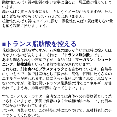
動物性たんぱく質や脂質の多い食事に偏ると、悪玉菌が増えてしま
います。
高たんぱく質＝カラダに良い というイメージがありますが、たん
ぱく質なら何でもよいというわけではありません。
植物性たんぱく質(をメインに摂り、動物性たんぱく質は足りない量
を補う程度に摂りましょう。
■トランス脂肪酸を控える
花粉症の方に限らずですが、花粉症の症状が辛い方は特に控えたほ
うがよいものがあります。それは、
『トランス脂肪酸』
です。
あまり聞きなれない言葉ですが、食品には、
マーガリン、ショート
ニング、植物油脂
といった名前で表記がされています。
これらは、別名
食べるプラスティック
とも言われています。自然界
にないもので、体では異物として扱われ、消化、代謝にたくさんの
エネルギーが使われます。腸に入った花粉は排毒されなければなら
ないのですが、消化に悪いトランス脂肪酸の消化にエネルギーが使
われてしまう為、排毒が困難になってしまいます。
すでにアメリカ・カナダ・台湾などでは身体への有害物質として禁
止されていますが、安価で保存のきく合成植物油の為、いまだ日本
ではかなり使われています。
パンや、お菓子など、この時期は特に気をつけて、原材料表記のチ
ェックしてくださいね。