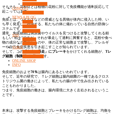
カウンセリング
そもそも、花粉症とは植物の花粉に対して免疫機能が過剰反応して
CONCEPT
起こっています。
What’s 37℃？
NEWS＆BLOG
免疫とは、ウイルスなどの脅威となる異物が体内に侵入した時、い
コラム
ち早く発見し、排除する、私たちの体に備わっている自然の防御シ
ニュース
ステムです。
コンセプト
通常、免疫細胞は病原菌やウイルスを見つけると攻撃してくれる頼
SNS
もしい”戦士”ですが、それが暴走して過剰に興奮すると、花粉や食べ
Facebook
物の成分など無害なものや、体の正常な細胞まで攻撃し、アレルギ
Instagram
ーや自己免疫疾患を引き起こすことが知られています。
VOICE
そして、この
「免疫の暴走」にブレーキ
をかけてくれる細胞が、
Tレ
お客様の声
グ細胞（制御性T細胞）
です。
よくある質問
ONLINE SHOP
INFO
免疫細胞のおよそ
70％
は腸内にあるといわれています。
そして、近年の研究で、Ｔレグ細胞は腸内細菌の一種であるクロス
トリジウム菌の働きによって、私たちの腸の中で生み出されている
こともわかりました。
つまり、免疫細胞の働きは、腸内環境に大きく左右されるというこ
とです。
本来は、攻撃する免疫細胞とブレーキをかけるTレグ細胞は、均衡を