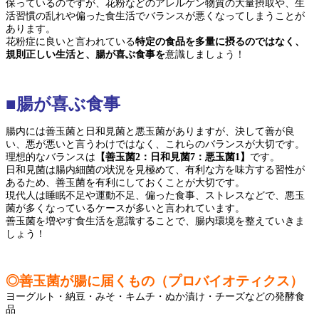
保っているのですが、花粉などのアレルゲン物質の大量摂取や、生
活習慣の乱れや偏った食生活でバランスが悪くなってしまうことが
あります。
花粉症に良いと言われている
特定の食品を多量に摂るのではなく、
規則正しい生活と、腸が喜ぶ食事を
意識しましょう！
■腸が喜ぶ食事
腸内には善玉菌と日和見菌と悪玉菌がありますが、決して善が良
い、悪が悪いと言うわけではなく、これらのバランスが大切です。
理想的なバランスは
【善玉菌2：日和見菌7：悪玉菌1】
です。
日和見菌は腸内細菌の状況を見極めて、有利な方を味方する習性が
あるため、善玉菌を有利にしておくことが大切です。
現代人は睡眠不足や運動不足、偏った食事、ストレスなどで、悪玉
菌が多くなっているケースが多いと言われています。
善玉菌を増やす食生活を意識することで、腸内環境を整えていきま
しょう！
◎善玉菌が腸に届くもの（プロバイオティクス）
ヨーグルト・納豆・みそ・キムチ・ぬか漬け・チーズなどの発酵食
品