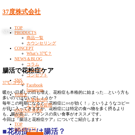
37度株式会社
TOP
NEWS & BLOG
PRODUCTS
商品一覧
カウンセリング
CONCEPT
What’s 37℃？
NEWS＆BLOG
コラム
腸活で花粉症ケア
ニュース
コンセプト
SNS
37℃-コラム
Facebook
Instagram
暖かい日差しの日も増え、花粉症も本格的に始まった…という方も
VOICE
多いのではないでしょうか？
お客様の声
毎年この時期になると「花粉症に○○が効く！」というようなコピー
よくある質問
が目に入ってきますが、花粉症には特定の食べ物を多く摂るより
ONLINE SHOP
も、腸が喜ぶ、バランスの良い食事がオススメです。
INFO
今回は『腸活と花粉症ケア』についてご紹介します♪
TOP
PRODUCTS
■花粉症には腸活？
商品一覧