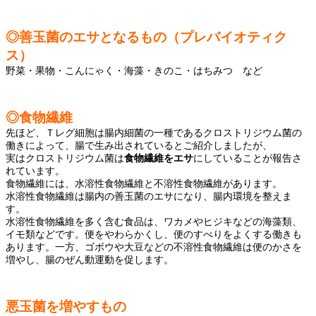
◎善玉菌のエサとなるもの（プレバイオティク
ス）
野菜・果物・こんにゃく・海藻・きのこ・はちみつ など
◎食物繊維
先ほど、Ｔレグ細胞は腸内細菌の一種であるクロストリジウム菌の
働きによって、腸で生み出されているとご紹介しましたが、
実はクロストリジウム菌は
食物繊維をエサ
にしていることが報告さ
れています。
食物繊維には、水溶性食物繊維と不溶性食物繊維があります。
水溶性食物繊維は腸内の善玉菌のエサになり、腸内環境を整えま
す。
水溶性食物繊維を多く含む食品は、ワカメやヒジキなどの海藻類、
イモ類などです。便をやわらかくし、便のすべりをよくする働きも
あります。一方、ゴボウや大豆などの不溶性食物繊維は便のかさを
増やし、腸のぜん動運動を促します。
悪玉菌を増やすもの